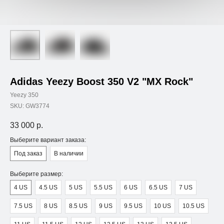
Adidas Yeezy Boost 350 V2 "MX Rock"
Yeezy 350
SKU:
GW3774
33 000
р.
Выберите вариант заказа:
Под заказ
В наличии
Выберите размер:
4 US
4.5 US
5 US
5.5 US
6 US
6.5 US
7 US
7.5 US
8 US
8.5 US
9 US
9.5 US
10 US
10.5 US