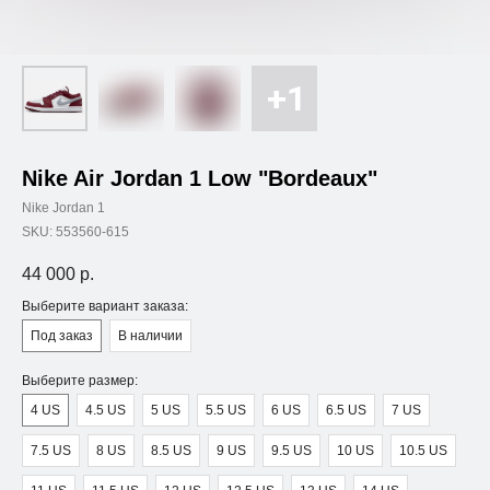
Nike Air Jordan 1 Low "Bordeaux"
Nike Jordan 1
SKU:
553560-615
44 000
р.
Выберите вариант заказа:
Под заказ
В наличии
Выберите размер:
4 US
4.5 US
5 US
5.5 US
6 US
6.5 US
7 US
7.5 US
8 US
8.5 US
9 US
9.5 US
10 US
10.5 US