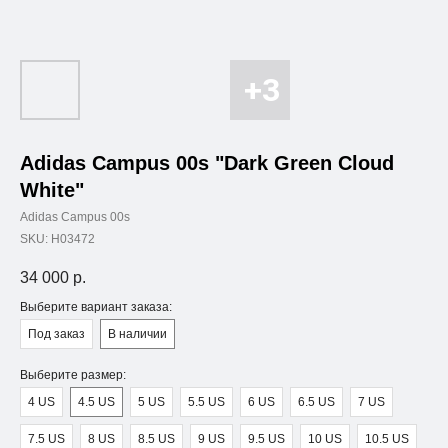
Adidas Campus 00s "Dark Green Cloud
White"
Adidas Campus 00s
SKU:
H03472
34 000
р.
Выберите вариант заказа:
Под заказ
В наличии
Выберите размер:
4 US
4.5 US
5 US
5.5 US
6 US
6.5 US
7 US
7.5 US
8 US
8.5 US
9 US
9.5 US
10 US
10.5 US