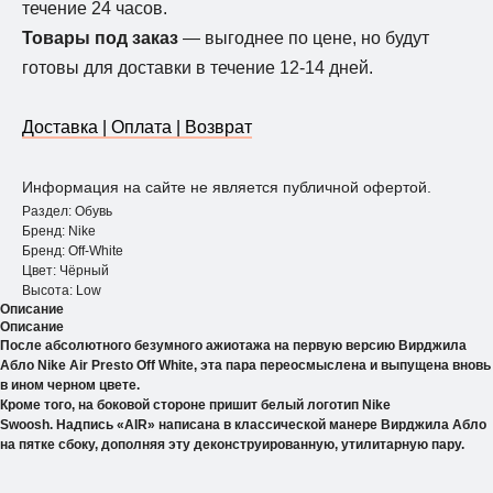
течение 24 часов.
Товары под заказ
— выгоднее по цене, но будут
готовы для доставки в течение 12-14 дней.
Доставка | Оплата | Возврат
Информация на сайте не является публичной офертой.
Раздел: Обувь
Бренд: Nike
Бренд: Off-White
Цвет: Чёрный
Высота: Low
Описание
Описание
После абсолютного безумного ажиотажа на первую версию Вирджила
Абло Nike Air Presto Off White, эта пара переосмыслена и выпущена вновь
в ином черном цвете.
Кроме того, на боковой стороне пришит белый логотип Nike
Swoosh. Надпись «AIR» написана в классической манере Вирджила Абло
на пятке сбоку, дополняя эту деконструированную, утилитарную пару.