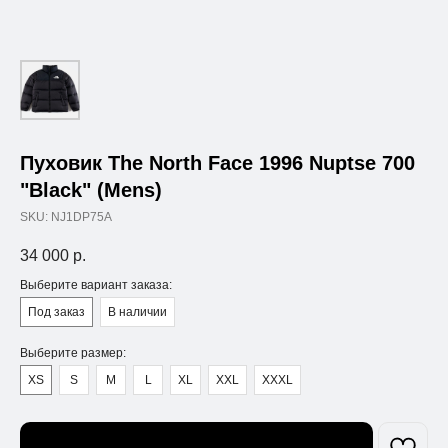
Пуховик The North Face 1996 Nuptse 700
"Black" (Mens)
SKU:
NJ1DP75A
34 000
р.
Выберите вариант заказа:
Под заказ
В наличии
Выберите размер:
XS
S
M
L
XL
XXL
XXXL
Узнать о поступлении