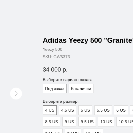
Adidas Yeezy 500 "Granite
Yeezy 500
SKU:
GW6373
34 000
р.
Выберите вариант заказа:
Под заказ
В наличии
Выберите размер:
4 US
4.5 US
5 US
5.5 US
6 US
8.5 US
9 US
9.5 US
10 US
10.5 U