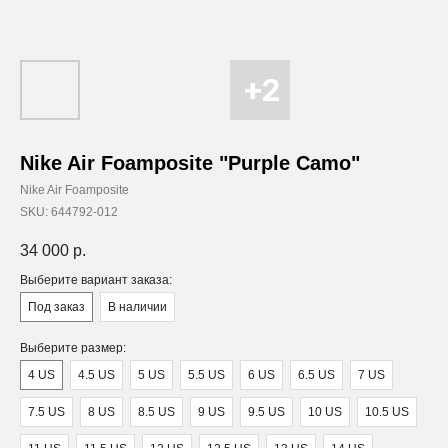
Nike Air Foamposite "Purple Camo"
Nike Air Foamposite
SKU:
644792-012
34 000
р.
Выберите вариант заказа:
Под заказ
В наличии
Выберите размер:
4 US
4.5 US
5 US
5.5 US
6 US
6.5 US
7 US
7.5 US
8 US
8.5 US
9 US
9.5 US
10 US
10.5 US