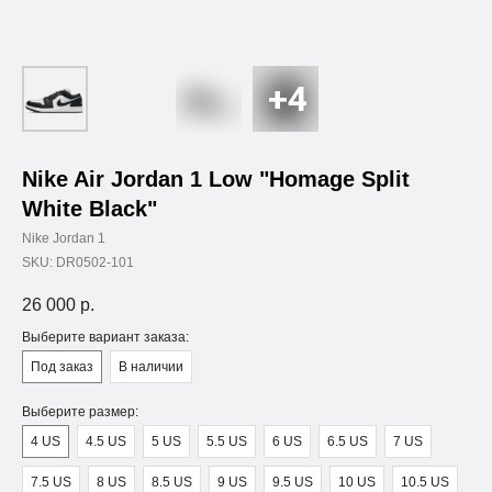
Nike Air Jordan 1 Low "Homage Split
White Black"
Nike Jordan 1
SKU:
DR0502-101
26 000
р.
Выберите вариант заказа:
Под заказ
В наличии
Выберите размер:
4 US
4.5 US
5 US
5.5 US
6 US
6.5 US
7 US
7.5 US
8 US
8.5 US
9 US
9.5 US
10 US
10.5 US