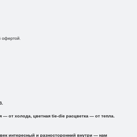
й офертой.
B.
 от холода, цветная tie-die расцветка — от тепла.
овек интересный и разносторонний внутри — нам