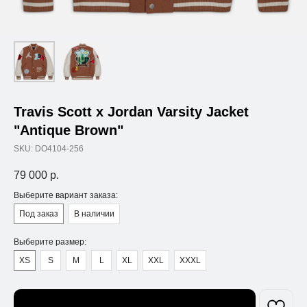
Travis Scott x Jordan Varsity Jacket
"Antique Brown"
SKU:
DO4104-256
79 000
р.
Выберите вариант заказа:
Под заказ
В наличии
Выберите размер:
XS
S
M
L
XL
XXL
XXXL
Узнать о поступлении