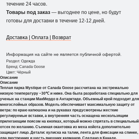
течение 24 часов.
Товары под заказ
— выгоднее по цене, но будут
готовы для доставки в течение 12-12 дней.
Доставка | Оплата | Возврат
Информация на сайте не является публичной офертой.
Раздел: Одежда
Бренд: Canada Goose
Цвет: Чёрный
Описание
Описание
Теплая парка Mystique от Canada Goose рассчитана на экстремально
низкую температуру −30℃ и ниже. Она была разработана специально для
ученых на станции МакМердо в Антарктиде. Объемный крой подходит для
многослойных образов. Модель обеспечивает максимальную защиту от
ветра: по краю капюшона и на рукавах предусмотрены жесткие
регулируемые вставки, а внутренняя часть оснащена нескользящим
прилегающим поясом на кнопках, который можно спрятать в специальный
отсек по желанию. Съемная окантовка из меха койота дополнительно
защищает лицо. Детали: кулиска на талии, лента для фиксации на спинке,
два внутренних и шесть внешних карманов. Сделано в Канаде.