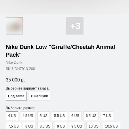
Nike Dunk Low "Giraffe/Cheetah Animal
Pack"
Nike Dunk
SKU:
DH7913-200
35 000
р.
Выберите вариант заказа:
Под заказ
В наличии
Выберите размер:
4 US
4.5 US
5 US
5.5 US
6 US
6.5 US
7 US
7.5 US
8 US
8.5 US
9 US
9.5 US
10 US
10.5 US